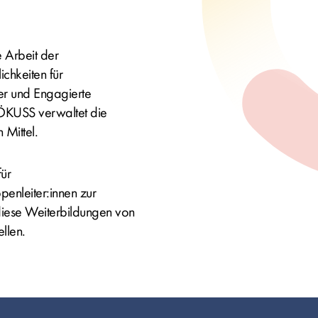
e Arbeit der
chkeiten für
er und Engagierte
 ÖKUSS verwaltet die
 Mittel.
für
enleiter:innen zur
diese Weiterbildungen von
llen.