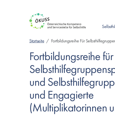
Direkt
zum
Inhalt
Selbsthi
Enter drück
Startseite
Fortbildungsreihe Für Selbsthilfegrupp
Fortbildungsreihe für
Selbsthilfegruppens
und Selbsthilfegrup
und Engagierte
(Multiplikatorinnen 