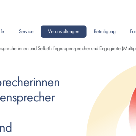
lfe
Service
Veranstaltungen
Beteiligung
Fö
en um Seite zu öffnen, oder Leertaste um das Submenü zu öffnen.
Enter drücken um Seite zu öffnen, oder Leertaste um das Submenü
Enter drücken um Seite zu öffnen, oder Leertaste
Enter drücken um Seite zu
Enter 
ensprecherinnen und Selbsthilfegruppensprecher und Engagierte (Multipl
precherinnen
pensprecher
und