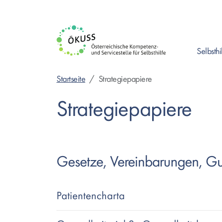
Direkt
zum
Inhalt
Selbsthi
Enter drück
Startseite
Strategiepapiere
Strategiepapiere
Gesetze, Vereinbarungen, Guta
Patientencharta