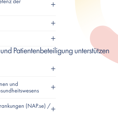
etenz der
 und Patientenbeteiligung unterstützen
nnen und
esundheitswesens
rkrankungen (NAP.se) /