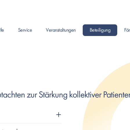
lfe
Service
Veranstaltungen
Beteiligung
Fö
en um Seite zu öffnen, oder Leertaste um das Submenü zu öffnen.
Enter drücken um Seite zu öffnen, oder Leertaste um das Submenü
Enter drücken um Seite zu öffnen, oder Leertaste
Enter drücken um Seite zu
Enter 
chten zur Stärkung kollektiver Patiente