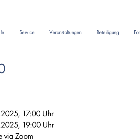
lfe
Service
Veranstaltungen
Beteiligung
Fö
en um Seite zu öffnen, oder Leertaste um das Submenü zu öffnen.
Enter drücken um Seite zu öffnen, oder Leertaste um das Submenü
Enter drücken um Seite zu öffnen, oder Leertaste
Enter drücken um Seite zu
Enter 
.0
.2025, 17:00 Uhr
.2025, 19:00 Uhr
e via Zoom