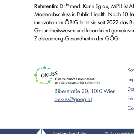
in
Referentin:
Dr.
med. Karin Eglau, MPH ist Al
Masterabschluss in Public Health. Nach 10 J
innovation im ÖBIG leitet sie seit 2022 das Bun
Gesundheitswesen und koordiniert gemeinsa
Zielsteuerung-Gesundheit in der GÖG.
Kon
Im
Dat
Biberstraße 20, 1010 Wien
Erk
oekuss@goeg.at
Com