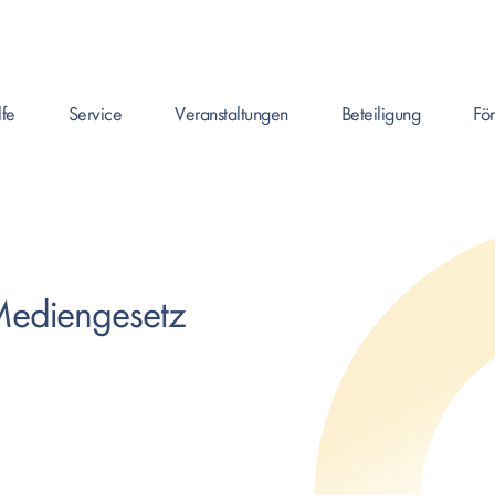
lfe
Service
Veranstaltungen
Beteiligung
Fö
en um Seite zu öffnen, oder Leertaste um das Submenü zu öffnen.
Enter drücken um Seite zu öffnen, oder Leertaste um das Submenü
Enter drücken um Seite zu öffnen, oder Leertaste
Enter drücken um Seite zu
Enter 
Mediengesetz