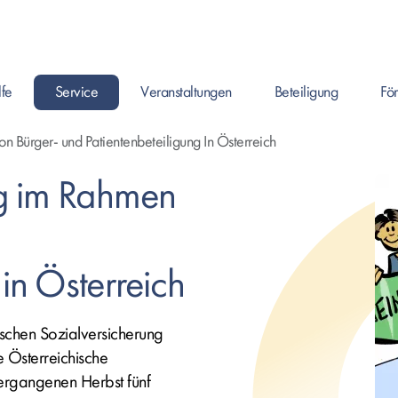
lfe
Service
Veranstaltungen
Beteiligung
Fö
en um Seite zu öffnen, oder Leertaste um das Submenü zu öffnen.
Enter drücken um Seite zu öffnen, oder Leertaste um das Submenü
Enter drücken um Seite zu öffnen, oder Leertaste
Enter drücken um Seite zu
Enter 
on Bürger‐ und Patientenbeteiligung In Österreich
ng im Rahmen
 in Österreich
schen Sozialversicherung
 Österreichische
vergangenen Herbst fünf